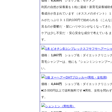
価格：
6,926円
ショップ名：モテメン
利尻の自然が栄養素を１粒に凝縮！新育毛栄養補助食
養成分が含まれています （オススメのポイント） 
ルがたっぷり３.１日約100円で始められる （こん
見るのが憂鬱だ ・髪にハリやコシがなくなってきた
ケアは少し不安だ ・安心安全な成分で考えている ま
す。
1本 ビオチンBコンプレックスフサフサヘアーシ
価格：
1,667円
ショップ名：ダイエットクリニッ
育毛シャンプーは、他にも『シェンミンシャンプー
い。
1個 ヌーヘアーDHTブロッカー(男性・女性用)
価格：
4,444円
ショップ名：ダイエットクリニッ
■15 000円以上で送料無料です ■男性、女性を
す。
シェンミン（男性用）