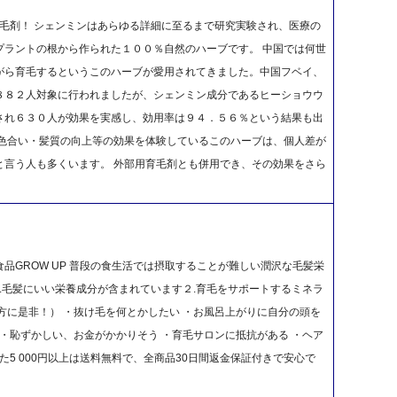
む育毛剤！ シェンミンはあらゆる詳細に至るまで研究実験され、医療の
プラントの根から作られた１００％自然のハーブです。 中国では何世
がら育毛するというこのハーブが愛用されてきました。中国フベイ、
８８２人対象に行われましたが、シェンミン成分であるヒーショウウ
され６３０人が効果を実感し、効用率は９４．５６％という結果も出
・色合い・髪質の向上等の効果を体験しているこのハーブは、個人差が
と言う人も多くいます。 外部用育毛剤とも併用でき、その効果をさら
品GROW UP 普段の食生活では摂取することが難しい潤沢な毛髪栄
１.毛髪にいい栄養成分が含まれています２.育毛をサポートするミネラ
な方に是非！） ・抜け毛を何とかしたい ・お風呂上がりに自分の頭を
 ・恥ずかしい、お金がかかりそう ・育毛サロンに抵抗がある ・ヘア
た5 000円以上は送料無料で、全商品30日間返金保証付きで安心で