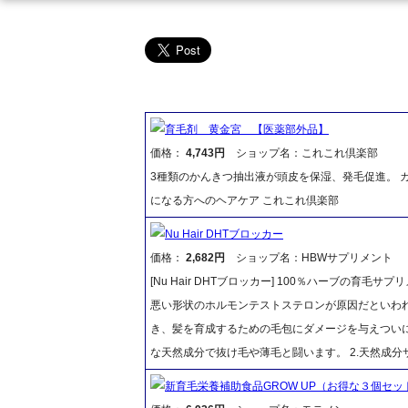
育毛剤 黄金宮 【医薬部外品】
価格：
4,743円
ショップ名：これこれ倶楽部
3種類のかんきつ抽出液が頭皮を保湿、発毛促進。 
になる方へのヘアケア これこれ倶楽部
Nu Hair DHTブロッカー
価格：
2,682円
ショップ名：HBWサプリメント
[Nu Hair DHTブロッカー] 100％ハーブの育
悪い形状のホルモンテストステロンが原因だといわれ
き、髪を育成するための毛包にダメージを与えついには殺し
な天然成分で抜け毛や薄毛と闘います。 2.天然成
新育毛栄養補助食品GROW UP（お得な３個セッ