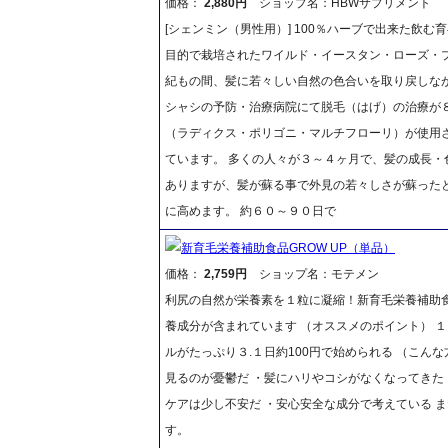
価格：
2,880円
ショップ名：HBWサプリメント
[シェンミン（男性用）] 100％ハーブで出来た飲
目的で栽培されたワイルド・イースタン・ローズ・
紀もの間、髪に若々しい自然の色合いを取り戻しな
シャシの予防・治療病院にて脱毛（はげ）の治療が
（ラディクス・ポリゴニ・マルチフローリ）が使用
ています。 多くの人々が３～４ヶ月で、髪の成長
ありますが、髪が蘇る事で外見の若々しさが蘇った
に高めます。 約６０～９０日で
新育毛栄養補助食品GROW UP（単品）
価格：
2,759円
ショップ名：モテメン
利尻の自然が栄養素を１粒に凝縮！新育毛栄養補助食
養成分が含まれています （オススメのポイント） 
ルがたっぷり３.１日約100円で始められる （こん
見るのが憂鬱だ ・髪にハリやコシがなくなってきた
ケアは少し不安だ ・安心安全な成分で考えている ま
す。