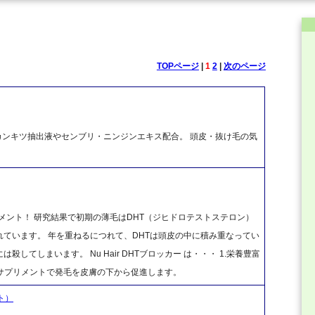
TOPページ
|
1
2
|
次のページ
カンキツ抽出液やセンブリ・ニンジンエキス配合。 頭皮・抜け毛の気
毛サプリメント！ 研究結果で初期の薄毛はDHT（ジヒドロテストステロン）
ています。 年を重ねるにつれて、DHTは頭皮の中に積み重なってい
てしまいます。 Nu Hair DHTブロッカー は・・・ 1.栄養豊富
分サプリメントで発毛を皮膚の下から促進します。
ト）