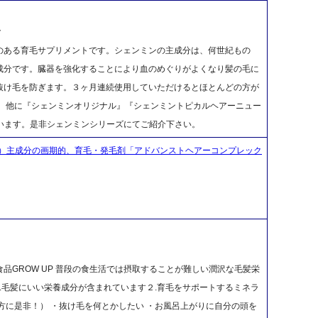
ク
のある育毛サプリメントです。シェンミンの主成分は、何世紀もの
成分です。臓器を強化することにより血のめぐりがよくなり髪の毛に
抜け毛を防ぎます。３ヶ月連続使用していただけるとほとんどの方が
は、他に『シェンミンオリジナル』『シェンミントピカルヘアーニュー
います。是非シェンミンシリーズにてご紹介下さい。
）主成分の画期的、育毛・発毛剤「アドバンストヘアーコンプレック
品GROW UP 普段の食生活では摂取することが難しい潤沢な毛髪栄
１.毛髪にいい栄養成分が含まれています２.育毛をサポートするミネラ
な方に是非！） ・抜け毛を何とかしたい ・お風呂上がりに自分の頭を