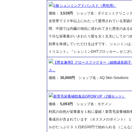
1個 シェンミンアドバンスド（男性用）
価格：
3,519円
ショップ名：ダイエットクリニッ
全世界で２０年以上にわたって愛用されている実績
間、中国では内臓の強化に使われてきた歴史のある
十分な栄養素がいきわたり髪を太く丈夫にしてかつ
効果を体感していただけるはずです。 シェンミン
トリエント』『シェンミンDHTブロッカー』がござ
【男女兼用】グロースファクター（細胞成長因子
ス」
価格：
30,000円
ショップ名：AQ Skin Solutions
新育毛栄養補助食品GROW UP（2個セット）
価格：
5,093円
ショップ名：モテメン
利尻の自然が栄養素を１粒に凝縮！新育毛栄養補助食
養成分が含まれています （オススメのポイント） 
ルがたっぷり３.１日約100円で始められる （こん