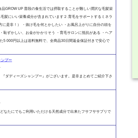
品GROW UP 普段の食生活では摂取することが難しい潤沢な毛髪栄
１.毛髪にいい栄養成分が含まれています２.育毛をサポートするミネラ
な方に是非！） ・抜け毛を何とかしたい ・お風呂上がりに自分の頭を
 ・恥ずかしい、お金がかかりそう ・育毛サロンに抵抗がある ・ヘア
た5 000円以上は送料無料で、全商品30日間返金保証付きで安心で
ャンプー
ク
』『ダディーズシャンプー』がございます。是非まとめてご紹介下さ
ク
問わずどなたにでもご利用いただける天然成分で出来たフサフササプリで