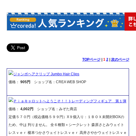
TOPページ
|
1
2
|
次のページ
ジャンボヘアクリップ Jumbo Hair Clips
価格：
905円
ショップ名：CREA WEB SHOP
Ｐｉａキャロットへようこそ！！トレーディングフィギュア 第１弾
価格：
4,002円
ショップ名：みぞた商店
定価５７０円（税込価格５９９円）X９個入り：１ＢＯＸ未開封BOXの
ため、中は 判りません。 全６種類＋シークレット 森原さとみウェイト
レスｖｅｒ 榎本つかさウェイトレスｖｅｒ 高井さやかウェイトレスｖｅ