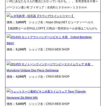
い内にあなたも３人の魔法にかかっているかも。。。 彩色塗装全６種＋
バージョン違い有 フィギュア：全高約１００ｍｍ～１３０ｍｍ
ムダ毛処理・脱毛器【ラヴィアIライントリマー 】
価格：
3,800円
ショップ名：Hope-Shop.NET ビューティーヘルス
【感謝際セール30%以上OFF】の商品一覧特別セール会場はこちらから
2014SS カットアウトバンデージビキニ 水着 Cutout Bandage
Bikini
価格：
5,100円
ショップ名：CREA WEB SHOP
2014SS モノトーンヴィンテージワンピーススイムウェア 水着
Monotone Vintage One Piece Swimwear
価格：
4,500円
ショップ名：CREA WEB SHOP
ウェットスーツ素材ビキニ水着スイムウェア Sexy Triangle
Neoprene Zip Bikini WN
価格：
5,600円
ショップ名：CREA WEB SHOP