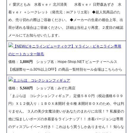
ｒ 愛沢ともみ 水着ｖｅｒ 北川清美 水着ｖｅｒ 日野森あずさ 水
着ｖｅｒ ＋シークレット（発売元：㈱アトリエ彩） ◆超人気商品のた
め、売り切れの際はご容赦ください。 ◆メーカーの生産の都合上等、出
荷が遅れる場合はご容赦ください。 詳細は当社より再度、２度目の確認
メールにてお知らせいたします。
【NEWビキニラインビューティケア】Ｖライン・ビキニライン専用
のヒートカッター除毛
価格：
1,886円
ショップ名：Hope-Shop.NET ビューティーヘルス
【感謝際セール30%以上OFF】の商品一覧特別セール会場はこちらから
まぶらほ コレクションフィギュア
価格：
5,568円
ショップ名：みぞた商店
「まぶらほ コレクションフィギュア」 定価５８０円（税込価格６０９
円）Ｘ１２個入り：１ＢＯＸ未開封 全６種 未開封ＢＯＸのため、中は判
りません。 ３人の美少女魔法使いがあなたのまわりに出現！？ 私服姿の
他に悩ましいポーズの水着姿をラインナップ！！ 水着バージョンは専用
のディスプレイベース付き！ これはもう買うしかありません！！ 知らな