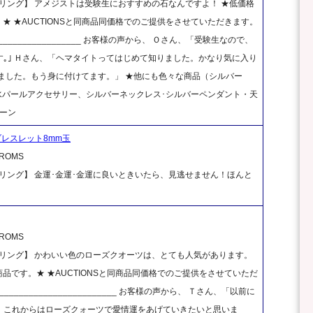
リング】 アメジストは受験生におすすめの石なんですよ！ ★低価格
す。★ ★AUCTIONSと同商品同価格でのご提供をさせていただきます。
_______________________ お客様の声から、 Ｏさん、「受験生なので、
｡｣ Ｈさん、「ヘマタイトってはじめて知りました。かなり気に入り
ました。もう身に付けてます。」 ★他にも色々な商品（シルバー
、淡水パールアクセサリー、シルバーネックレス･シルバーペンダント・天
ーン
レスレット8mm玉
OMS
リング】 金運･金運･金運に良いときいたら、見逃せません！ほんと
OMS
リング】 かわいい色のローズクオーツは、とても人気があります。
の商品です。★ ★AUCTIONSと同商品同価格でのご提供をさせていただ
____________________________ お客様の声から、 Ｔさん、「以前に
、これからはローズクォーツで愛情運をあげていきたいと思いま