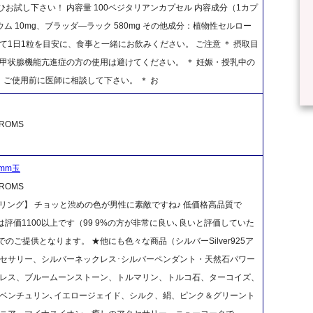
お試し下さい！ 内容量 100ベジタリアンカプセル 内容成分（1カプ
リウム 10mg、ブラッダ―ラック 580mg その他成分：植物性セルロー
て1日1粒を目安に、食事と一緒にお飲みください。 ご注意 ＊ 摂取目
、甲状腺機能亢進症の方の使用は避けてください。 ＊ 妊娠・授乳中の
ご使用前に医師に相談して下さい。 ＊ お
OMS
mm玉
OMS
リング】 チョッと渋めの色が男性に素敵ですね♪ 低価格高品質で
実績は評価1100以上です（99 9%の方が非常に良い､良いと評価していた
ご提供となります。 ★他にも色々な商品（シルバーSilver925ア
セサリー、シルバーネックレス･シルバーペンダント・天然石パワー
クレス、ブルームーンストーン、トルマリン、トルコ石、ターコイズ、
ベンチュリン､イエロージェイド、シルク、絹、ピンク＆グリーント