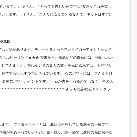
でいます。」 Ｏさん、「とっても優しい色ですね♪友達がこれを欲し
いします。｣ Ｔさん、｢こんなに安く買えるなんて、ネットはすごい
OMS
ても人気があります。チョッと変わった赤いタイガーアイもカッコイ
スタルヒーリング★★★ 古来から、水晶などの貴石には、秘められた
われてきました。古代インドのヨガの教えを元に欧米では、石や宝石
、科学でも少しずつ立証されています。 石のパワーには、大きく分け
は、身体のパワーポイントです。） 石が力をくれるのではなく、その人
************************************ ★☆★代蕪Iな石とチャクラ
します。 ブラダーラックとは、北欧に生息している海草の一種です。
な効果が認められていたため、ヨーロッパの一部では健康の為にお茶な