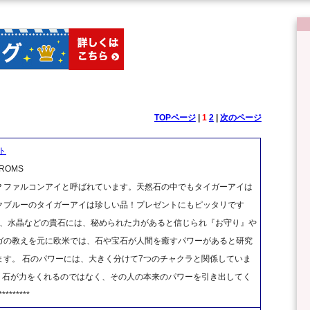
TOPページ
|
1
2
|
次のページ
ト
OMS
？ファルコンアイと呼ばれています。天然石の中でもタイガーアイは
クブルーのタイガーアイは珍しい品！プレゼントにもピッタリです
ら、水晶などの貴石には、秘められた力があると信じられ『お守り』や
ガの教えを元に欧米では、石や宝石が人間を癒すパワーがあると研究
す。 石のパワーには、大きく分けて7つのチャクラと関係していま
） 石が力をくれるのではなく、その人の本来のパワーを引き出してく
********