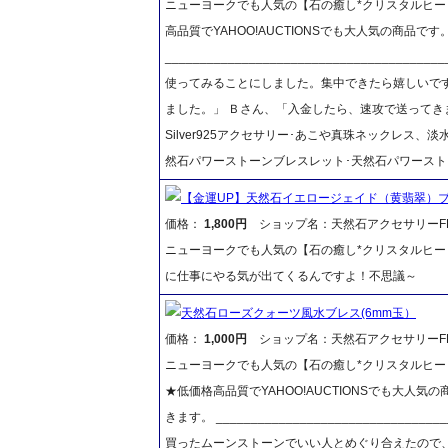
ニューヨークでも人気の【石の癒し*クリスタルヒー
高品質でYAHOO!AUCTIONSでも大人気の商品で
__________________________________
使ってみることにしました。集中できたら嬉しいです
ました。」 Ｂさん、「入金したら、速攻で送ってき
Silver925アクセサリー･あこや真珠ネックレス
然石パワーストーンブレスレット･天然石パワースト
【金運UP】天然石イエロージェイド（黄翡翠）ブ
価格：
1,800円
ショップ名：天然石アクセサリーFR
ニューヨークでも人気の【石の癒し*クリスタルヒー
に仕事にやる気が出てくるんですよ！不思議～
天然石ローズクォーツ風水ブレス(6mm玉）
価格：
1,000円
ショップ名：天然石アクセサリーFR
ニューヨークでも人気の【石の癒し*クリスタルヒー
★低価格高品質でYAHOO!AUCTIONSでも大人気
きます。 _____________________________
買ったムーンストーンでいい人とめぐり合えたので