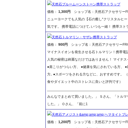
天然石ブルームーンストーン携帯ストラップ
価格：
1,300円
ショップ名：天然石アクセサリーFR
ニューヨークでも人気の【石の癒し*クリスタルヒー
気です。 携帯電話につけて､いつも一緒！ 携帯ス
天然石トルマリン・サザレ携帯ストラップ
価格：
900円
ショップ名：天然石アクセサリーFR
マイナスイオンを発生させる石トルマリン！携帯電話
人気の秘密は綺麗なだけではありません！ マイナス
●肩こりがつらい方、 ●健康を気にされている方、 
方､ ●スポーツをされる方などに、おすすめです。
食やダイエット中のストレスに良いと評判です）
__________________________________
みんなでまとめて買いました。」 Ｓさん、「トルマ
した。」 Ｏさん、「前に1
天然石アメジスト&amp;amp;amp;ヘマタイトブ
価格：
1,200円
ショップ名：天然石アクセサリーFR