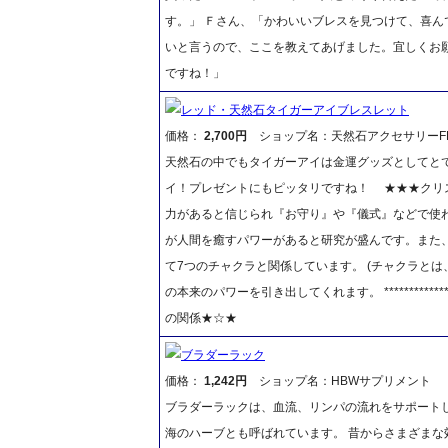
す。」 Ｆさん、「かわいいブレスを見つけて、喜ん
いと言うので、ここを教えてあげました。宜しくお願
ですね！」
レッド・天然石タイガーアイブレスレット
価格：
2,700円
ショップ名：天然石アクセサリーFR
天然石の中でもタイガーアイは金運グッズとしてと
イ！プレゼントにもピッタリですね！ ★★★クリ
力があると信じられ『お守り』や『儀式』などで使
が人間を癒すパワーがあると研究が盛んです。また
て7つのチャクラと関係しています。 (チャクラと
の本来のパワーを引き出してくれます。 *******************
の関係★☆★
ブラダーラック
価格：
1,242円
ショップ名：HBWサプリメント
ブラダーラックは、血流、リンパの流れをサポート
海のハーブとも呼ばれています。 昔からさまざま