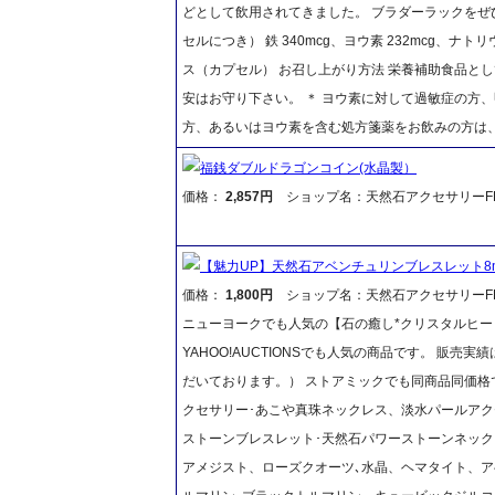
どとして飲用されてきました。 ブラダーラックをぜひ
セルにつき） 鉄 340mcg、ヨウ素 232mcg、ナト
ス（カプセル） お召し上がり方法 栄養補助食品とし
安はお守り下さい。 ＊ ヨウ素に対して過敏症の方
方、あるいはヨウ素を含む処方箋薬をお飲みの方は、
福銭ダブルドラゴンコイン(水晶製）
価格：
2,857円
ショップ名：天然石アクセサリーFR
【魅力UP】天然石アベンチュリンブレスレット8
価格：
1,800円
ショップ名：天然石アクセサリーFR
ニューヨークでも人気の【石の癒し*クリスタルヒー
YAHOO!AUCTIONSでも人気の商品です。 販売
だいております。） ストアミックでも同商品同価格での
クセサリー･あこや真珠ネックレス、淡水パールアク
ストーンブレスレット･天然石パワーストーンネッ
アメジスト、ローズクオーツ､水晶、ヘマタイト、ア