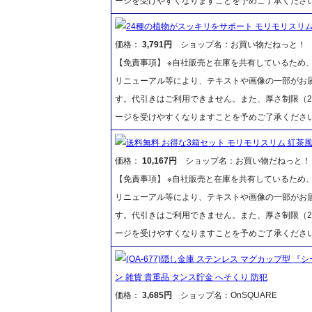
ージを受けやすくなりますことを予めご了承くださ
24種の植物がスッキリをサポート モリモリスリム 
価格：
3,791円
ショップ名：お買い物だねっと！
【免責事項】 ※自社販売と在庫を共有しているため
リニューアル等により、テキストや画像の一部がお届
す。代引きはご利用できません。また、厚さ制限（2
ージを受けやすくなりますことを予めご了承くださ
送料無料 お得な3箱セット モリモリスリム 紅茶風
価格：
10,167円
ショップ名：お買い物だねっと！
【免責事項】 ※自社販売と在庫を共有しているため
リニューアル等により、テキストや画像の一部がお届
す。代引きはご利用できません。また、厚さ制限（2
ージを受けやすくなりますことを予めご了承くださ
(OA-677)隠し金庫 ステンレス マグカップ型 『シ
ン 雑貨 貴重品 タンス貯金 へそくり 防犯
価格：
3,685円
ショップ名：OnSQUARE