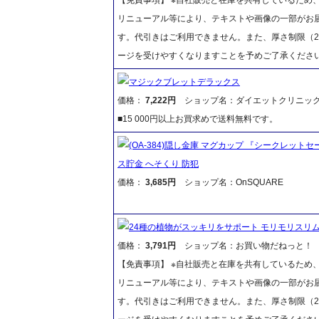
リニューアル等により、テキストや画像の一部がお届
す。代引きはご利用できません。また、厚さ制限（2
ージを受けやすくなりますことを予めご了承くださ
マジックブレットデラックス
価格：
7,222円
ショップ名：ダイエットクリニッ
■15 000円以上お買求めで送料無料です。
(OA-384)隠し金庫 マグカップ 『シークレットセー
ス貯金 へそくり 防犯
価格：
3,685円
ショップ名：OnSQUARE
24種の植物がスッキリをサポート モリモリスリム
価格：
3,791円
ショップ名：お買い物だねっと！
【免責事項】 ※自社販売と在庫を共有しているため
リニューアル等により、テキストや画像の一部がお届
す。代引きはご利用できません。また、厚さ制限（2