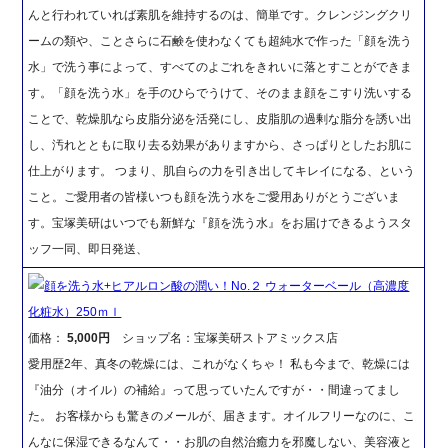
んと行われていれば素肌を維持するのは、簡単です。クレンジングクリ
ームの類や、ことさらに石鹸を使わなくても超純水で作った「顔を洗う
水」で洗う事によって、すべてのよごれをきれいに落とすことができま
す。「顔を洗う水」を手のひらでうけて、そのまま顔をこすり洗いする
ことで、乾燥肌なら皮脂分泌を活発にし、皮脂肌の過剰な脂分を誘い出
し、汚れとともに取り去る効果がありますから、さっぱりとしたお肌に
仕上がります。 つまり、肌自らの力を引き出してキレイになる、という
こと。ご愛用者の皆様いつも顔を洗う水をご愛用ありがとうございま
す。宝塚美研はいつでも新鮮な『顔を洗う水』をお届けできるようスタ
ッフ一同、即日発送、
顔を洗う水+ヒアルロン酸の潤い！No.２ ウォーターベール（高濃度
化粧水）250ｍｌ
価格：
5,000円
ショップ名：宝塚美研ストアミックス店
愛用歴2年、真冬の乾燥には、これがなくちゃ！ 私も今まで、乾燥には
『油分（オイル）の補給』って思っていたんですが・・間違ってまし
た。 お客様からも驚きのメールが、届きます。オイルフリーなのに、こ
んなに保湿できるなんて・・お肌の自然治癒力を邪魔しない、美容液と