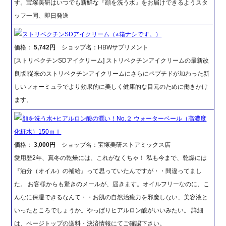
す。宝塚美研はいつでも新鮮な『顔を洗う水』をお届けできるようスタ
ッフ一同、即日発送
ストリベクチンSDアイクリーム（※箱ナシです。）
価格：
5,742円
ショップ名：HBWサプリメント
[ストリベクチンSDアイクリーム] ストリベクチンアイクリームの最新改
良版!従来のストリベクチンアイクリームにさらにペプチドが加わった新
しいフォーミュラでより効果的に美しく健康的な目元のために働きかけ
ます。
顔を洗う水+ヒアルロン酸の潤い！No.２ ウォーターベール（高濃度
化粧水）150ｍｌ
価格：
3,000円
ショップ名：宝塚美研ストアミックス店
愛用歴2年、真冬の乾燥には、これがなくちゃ！ 私も今まで、乾燥には
『油分（オイル）の補給』って思っていたんですが・・間違ってまし
た。 お客様からも驚きのメールが、届きます。オイルフリーなのに、こ
んなに保湿できるなんて・・お肌の自然治癒力を邪魔しない、美容液と
いったところでしょうか。やっぱりヒアルロン酸がいいみたい。 詳細
は、ページトップの送料・決済情報にてご確認下さい。