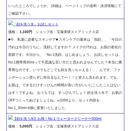
いったところでしょうか。 詳細は、ページトップの送料・決済情報にて
ご確認下さい。
「顔を洗う水」お試しセット
価格：
1,100円
ショップ名：宝塚美研ストアミックス店
■今、私達に必要なスキンケア■ スキンケアの基本は「洗顔」、「今日の
汚れは今日のうちに」洗顔してますか？ メイクの汚れは、お肌の老化の
原因です。今日から、「No.1洗顔」はじめましょう。 お試しセットは、
No.1携帯用30mlって不思議な言い方だと思われませんでした？本当に携
帯用なのです。いつでもどこでも顔を洗っちゃえる！、、んです。ファ
ンデーション塗らずに外出るなんてー！！と皆さん言われます。でも、
お肌は、できるだけすッぴんの時間が長い方がいいにこしたことはない
はず！ですよね。 おうちでは、すっぴんでしょ？ 顔を洗う水で、お肌の
OFFつくってあげましょうね。※10/06より、セット内容を、
No.1_30ml×4個に変更いたしました。
【顔を洗う水】お得！No.1 ウォータークリーナー500ml
価格：
5,000円
ショップ名：宝塚美研ストアミックス店