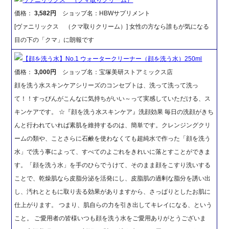
価格：
3,582円
ショップ名：HBWサプリメント
[ヴァニリックス （クマ取りクリーム）] 女性の方なら誰もが気になる
目の下の「クマ」に朗報です
【顔を洗う水】No.1 ウォータークリーナー（顔を洗う水）250ml
価格：
3,000円
ショップ名：宝塚美研ストアミックス店
顔を洗う水スキンケアシリーズのコンセプトは、洗って洗って洗っ
て！！すっぴんがこんなに気持ちがいい～って実感していただける、ス
キンケアです。 ☆『顔を洗う水スキンケア』洗顔効果 毎日の洗顔がきち
んと行われていれば素肌を維持するのは、簡単です。クレンジングクリ
ームの類や、ことさらに石鹸を使わなくても超純水で作った「顔を洗う
水」で洗う事によって、すべてのよごれをきれいに落とすことができま
す。「顔を洗う水」を手のひらでうけて、そのまま顔をこすり洗いする
ことで、乾燥肌なら皮脂分泌を活発にし、皮脂肌の過剰な脂分を誘い出
し、汚れとともに取り去る効果がありますから、さっぱりとしたお肌に
仕上がります。 つまり、肌自らの力を引き出してキレイになる、という
こと。 ご愛用者の皆様いつも顔を洗う水をご愛用ありがとうございま