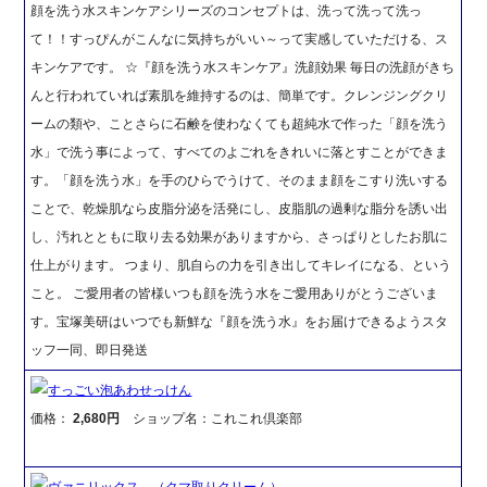
顔を洗う水スキンケアシリーズのコンセプトは、洗って洗って洗っ
て！！すっぴんがこんなに気持ちがいい～って実感していただける、ス
キンケアです。 ☆『顔を洗う水スキンケア』洗顔効果 毎日の洗顔がきち
んと行われていれば素肌を維持するのは、簡単です。クレンジングクリ
ームの類や、ことさらに石鹸を使わなくても超純水で作った「顔を洗う
水」で洗う事によって、すべてのよごれをきれいに落とすことができま
す。「顔を洗う水」を手のひらでうけて、そのまま顔をこすり洗いする
ことで、乾燥肌なら皮脂分泌を活発にし、皮脂肌の過剰な脂分を誘い出
し、汚れとともに取り去る効果がありますから、さっぱりとしたお肌に
仕上がります。 つまり、肌自らの力を引き出してキレイになる、という
こと。 ご愛用者の皆様いつも顔を洗う水をご愛用ありがとうございま
す。宝塚美研はいつでも新鮮な『顔を洗う水』をお届けできるようスタ
ッフ一同、即日発送
すっごい泡あわせっけん
価格：
2,680円
ショップ名：これこれ倶楽部
ヴァニリックス （クマ取りクリーム）