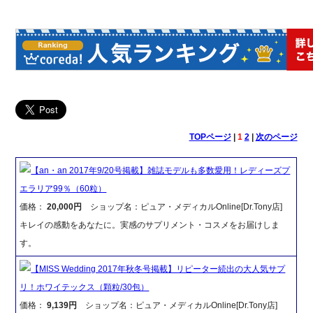
TOPページ
|
1
2
|
次のページ
【an・an 2017年9/20号掲載】雑誌モデルも多数愛用！レディーズプ
エラリア99％（60粒）
価格：
20,000円
ショップ名：ピュア・メディカルOnline[Dr.Tony店]
キレイの感動をあなたに。実感のサプリメント・コスメをお届けしま
す。
【MISS Wedding 2017年秋冬号掲載】リピーター続出の大人気サプ
リ！ホワイテックス（顆粒/30包）
価格：
9,139円
ショップ名：ピュア・メディカルOnline[Dr.Tony店]