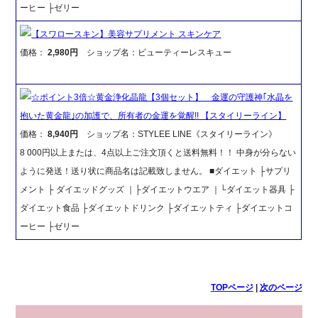
ーヒー ├ゼリー
【スワロースキン】美容サプリメント スキンケア
価格：
2,980円
ショップ名：ビューティーレスキュー
☆ポイント3倍☆黄金浄化晶龍【3個セット】 金運の守護神｢水晶を
抱いた黄金龍｣の加護で、所有者の金運を覚醒!! 【スタイリーライン】
価格：
8,940円
ショップ名：STYLEE LINE《スタイリーライン》
8 000円以上または、4点以上ご注文頂くと送料無料！！ 中身が分らない
ように発送！送り状に商品名は記載致しません。 ■ダイエット ├サプリ
メント ├ ダイエッドグッズ ｜├ダイエットウエア ｜└ダイエット器具 ├
ダイエット食品 ├ダイエットドリンク ├ダイエットティ ├ダイエットコ
ーヒー ├ゼリー
TOPページ
|
次のページ