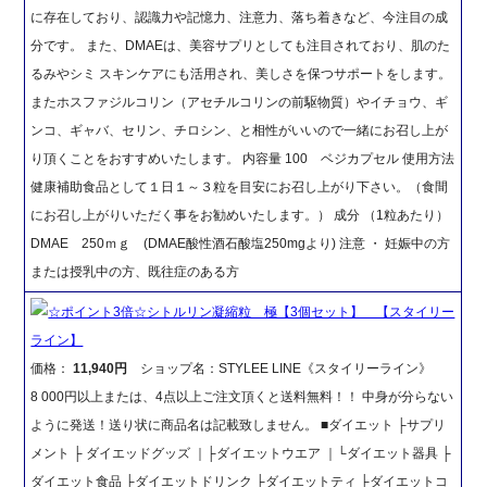
に存在しており、認識力や記憶力、注意力、落ち着きなど、今注目の成
分です。 また、DMAEは、美容サプリとしても注目されており、肌のた
るみやシミ スキンケアにも活用され、美しさを保つサポートをします。
またホスファジルコリン（アセチルコリンの前駆物質）やイチョウ、ギ
ンコ、ギャバ、セリン、チロシン、と相性がいいので一緒にお召し上が
り頂くことをおすすめいたします。 内容量 100 ベジカプセル 使用方法
健康補助食品として１日１～３粒を目安にお召し上がり下さい。（食間
にお召し上がりいただく事をお勧めいたします。） 成分 （1粒あたり）
DMAE 250ｍｇ (DMAE酸性酒石酸塩250mgより) 注意 ・ 妊娠中の方
または授乳中の方、既往症のある方
☆ポイント3倍☆シトルリン凝縮粒 極【3個セット】 【スタイリー
ライン】
価格：
11,940円
ショップ名：STYLEE LINE《スタイリーライン》
8 000円以上または、4点以上ご注文頂くと送料無料！！ 中身が分らない
ように発送！送り状に商品名は記載致しません。 ■ダイエット ├サプリ
メント ├ ダイエッドグッズ ｜├ダイエットウエア ｜└ダイエット器具 ├
ダイエット食品 ├ダイエットドリンク ├ダイエットティ ├ダイエットコ