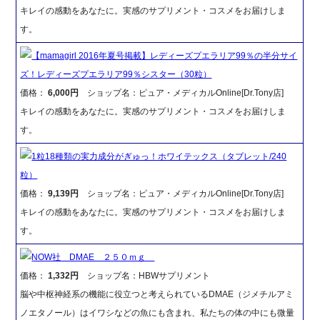
キレイの感動をあなたに。実感のサプリメント・コスメをお届けしま
す。
【mamagirl 2016年夏号掲載】レディーズプエラリア99％の半分サイ
ズ！レディーズプエラリア99％シスター（30粒）
価格：
6,000円
ショップ名：ピュア・メディカルOnline[Dr.Tony店]
キレイの感動をあなたに。実感のサプリメント・コスメをお届けしま
す。
1粒18種類の実力成分がぎゅっ！ホワイテックス（タブレット/240
粒）
価格：
9,139円
ショップ名：ピュア・メディカルOnline[Dr.Tony店]
キレイの感動をあなたに。実感のサプリメント・コスメをお届けしま
す。
NOW社 DMAE ２５０ｍｇ
価格：
1,332円
ショップ名：HBWサプリメント
脳や中枢神経系の機能に役立つと考えられているDMAE（ジメチルアミ
ノエタノール）はイワシなどの魚にも含まれ、私たちの体の中にも微量