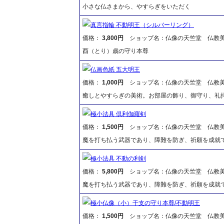
小さな仏さまから、やすらぎをいただく
真言指輪 不動明王（シルバーリング）
価格：
3,800円
ショップ名：仏像の天竺堂 仏教
酉（とり）歳の守り本尊
仏画色紙 五大明王
価格：
1,000円
ショップ名：仏像の天竺堂 仏教
癒しとやすらぎの美術。お部屋の飾り、御守り、礼
極小法具 倶利伽羅剣
価格：
1,500円
ショップ名：仏像の天竺堂 仏教
魔を打ち払う武器であり、障難を防ぎ、祈願を成就
極小法具 不動の利剣
価格：
5,800円
ショップ名：仏像の天竺堂 仏教
魔を打ち払う武器であり、障難を防ぎ、祈願を成就
極小仏像（小）干支の守り本尊/不動明王
価格：
1,500円
ショップ名：仏像の天竺堂 仏教