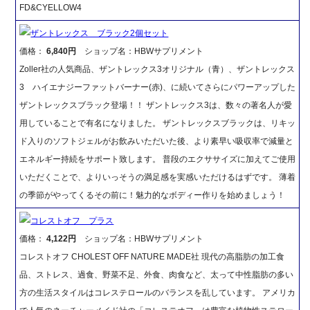
FD&CYELLOW4
ザントレックス ブラック2個セット
価格：
6,840円
ショップ名：HBWサプリメント
Zoller社の人気商品、ザントレックス3オリジナル（青）、ザントレックス
3 ハイエナジーファットバーナー(赤)、に続いてさらにパワーアップした
ザントレックスブラック登場！！ ザントレックス3は、数々の著名人が愛
用していることで有名になりました。 ザントレックスブラックは、リキッ
ド入りのソフトジェルがお飲みいただいた後、より素早い吸収率で減量と
エネルギー持続をサポート致します。 普段のエクササイズに加えてご使用
いただくことで、よりいっそうの満足感を実感いただけるはずです。 薄着
の季節がやってくるその前に！魅力的なボディー作りを始めましょう！
コレストオフ プラス
価格：
4,122円
ショップ名：HBWサプリメント
コレストオフ CHOLEST OFF NATURE MADE社 現代の高脂肪の加工食
品、ストレス、過食、野菜不足、外食、肉食など、太って中性脂肪の多い
方の生活スタイルはコレステロールのバランスを乱しています。 アメリカ