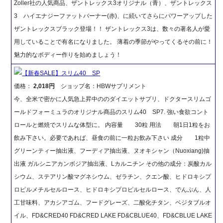
Zoller社の人気商品、ザントレックス3オリジナル（青）、ザントレックス
3 ハイエナジーファットバーナー(赤)、に続いてさらにパワーアップした
ザントレックスブラック登場！！ ザントレックス3は、数々の著名人が愛
用していることで有名になりました。 薄着の季節がやってくるその前に！
魅力的なボディー作りを始めましょう！
【新春SALE】スリム40 SP
価格：
2,018円
ショップ名：HBWサプリメント
今、全米で密かに人気急上昇中ののダイエットサプリ、ドクタースリムゴ
ールドフォーミュラのオリジナル商品のスリム40 SP7. 強い食欲コント
ロールと燃焼でスリムな体型に。 内容量 30粒 用法 朝1日1粒をお
飲み下さい。必要であれば、昼食の前に一粒お飲み下さい 成分 1粒中
グリーンティー抽出液、フーディア抽出液、ヌオキシャン（Nuoxiang)抽
出液 ガルシニアカンボジア抽出液、Lカルニチン その他の成分：炭酸カル
シウム、ステアリン酸マグネシウム、ゼラチン、クエン酸、ヒドロキシプ
ロピルメチルセルロース、ヒドロキシプロピルセルロース、でんぷん、人
工甘味料、アカシアゴム、フードグレーズ、二酸化チタン、ベジタブルオ
イル、FD&CRED40 FD&CRED LAKE FD&CBLUE40、FD&CBLUE LAKE