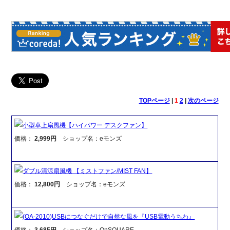
TOPページ
|
1
2
|
次のページ
小型卓上扇風機【ハイパワー デスクファン】
価格：
2,999円
ショップ名：eモンズ
ダブル清涼扇風機 【ミストファン/MIST FAN】
価格：
12,800円
ショップ名：eモンズ
(OA-2010)USBにつなぐだけで自然な風を『USB電動うちわ』
価格：
3,685円
ショップ名：OnSQUARE