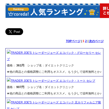
TOPページ
|
1
2
|
次のページ
TRADER JOE'S トレーダージョーズ エコバック・グローセリー セレ
ブ
価格：
361円
ショップ名：ダイエットクリニック
★他の商品との価格調整にご利用もオススメ。もう少しで送料無料とか♪
TRADER JOE'S トレーダージョーズ エコバック・トート セレブ
価格：
907円
ショップ名：ダイエットクリニック
★他の商品との価格調整にご利用もオススメ。もう少しで送料無料とか♪
TRADER JOE'S トレーダージョーズ エコバック 北カリフォルニア限
定 セレブ